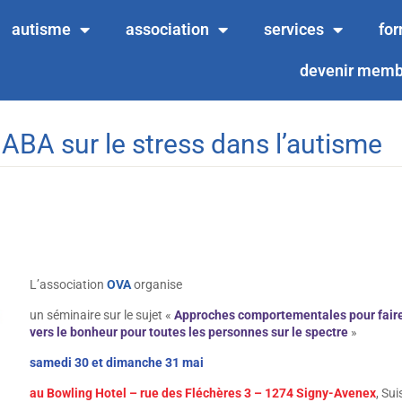
autisme
association
services
fo
devenir memb
ABA sur le stress dans l’autisme
L’association
OVA
organise
un séminaire sur le sujet «
Approches comportementales pour faire 
vers le bonheur pour toutes les personnes sur le spectre
»
samedi 30 et dimanche 31 mai
au Bowling Hotel – rue des Fléchères 3 – 1274 Signy-Avenex
, Sui