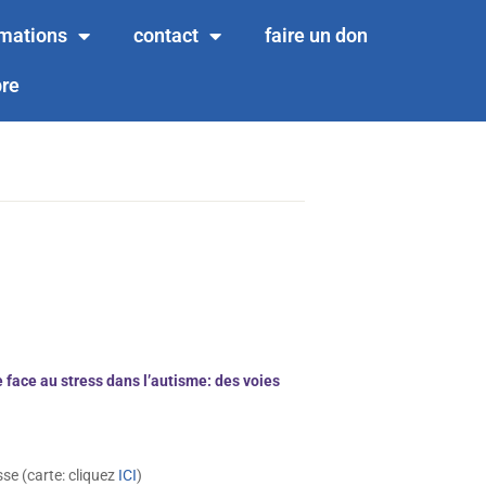
rmations
contact
faire un don
re
face au stress dans l’autisme: des voies
sse (carte: cliquez
ICI
)